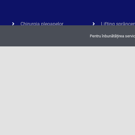
Chirurgia pleoapelor
Lifting sprânce
(blefaroplastie)
(liftingul frunții)
Pentru înbunătățirea servic
Chirurgia nasului
Lifting facial
(rinoplastie)
Lifting cervical
Chirurgia bărbiei
Corecție riduri
(genioplastie)
Mărire buze
Chirurgia urechilor
(otoplastie)