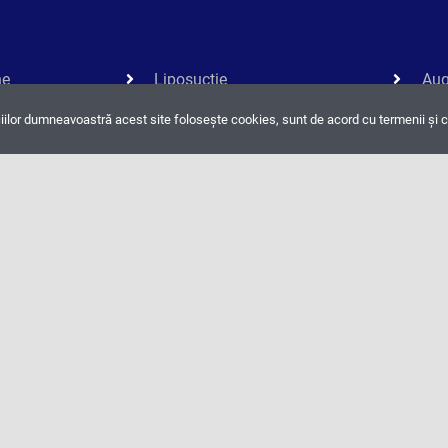
ne
Liposucție
Au
(ma
Abdominoplastie
iilor dumneavoastră acest site folosește cookies, sunt de acord cu termenii și co
aug
Lifting brațe
Mas
(brahioplastie)
ma
Lifting coapse
Red
(ma
red