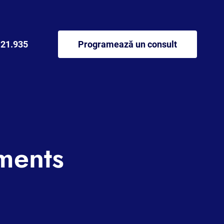
121.935
Programează un consult
ments