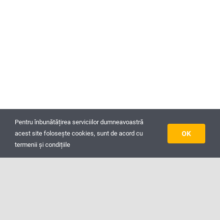
Pentru înbunătățirea serviciilor dumneavoastră
Contactează-mă
Contactează-mă
OK
acest site folosește cookies, sunt de acord cu
termenii și condițiile